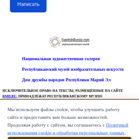
Написать
Национальная художественная галерея
Республиканский музей изобразительных искусств
Дом дружбы народов Республики Марий Эл
ИСКЛЮЧИТЕЛЬНОЕ ПРАВО НА ТЕКСТЫ, РАЗМЕЩЁННЫЕ НА САЙТЕ
RMII.RU
, ПРИНАДЛЕЖАТ РЕСПУБЛИКАНСКОМУ МУЗЕЮ
ИЗОБРАЗИТЕЛЬНЫХ ИСКУССТВ.
ВСЕ ПРАВА НА ГРАФИЧЕСКИЕ, ВИДЕО И ИНЫЕ МАТЕРИАЛЫ,
Мы используем файлы cookie, чтобы улучшить работу
ПРЕДСТАВЛЕННЫЕ НА САЙТЕ, ПРИНАДЛЕЖАТ ИХ ЗАКОННЫМ
сайта и предоставить вам больше возможностей.
ВЛАДЕЛЬЦАМ.
КОПИРОВАНИЕ ТЕКСТОВ, ПУБЛИКАЦИЯ ТЕКСТОВЫХ МАТЕРИАЛОВ
Продолжая работу с сайтом, вы соглашаетесь с
Политикой
РАЗРЕШЕНА ТОЛЬКО ПРИ УКАЗАНИИ РАБОТАЮЩЕЙ ССЫЛКИ НА САЙТ-
использования cookie и обработки персональных данных
.
ПЕРВОИСТОЧНИК, Т. Е. НА САЙТ
RMII.RU