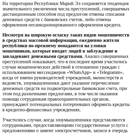
На территории Республики Марий Эл сохраняется тенденция
значительного увеличения числа преступлений, совершаемых
дистанционным способом под предлогом отмены списания
денежных средств с банковских счетов, либо отмены
оформления несанкционированного оформления кредита.
Несмотря на широкую огласку таких видов мошенничеств
в средствах массовой информации, ежедневно жители
республики по-прежнему попадаются на уловки
мошенников, которые вводят людей в заблуждение и
завладевают денежными средствами.
Анализ совершенных
преступлений показывает, что в последнее время участились
случаи мошеннических действий в отношении граждан с
использованием мессенджеров «WhatsApp» и «Telegramm»,
когда от имени руководителей учреждений, министерств и
ведомств, злоумышленники дают указание перечисление
денежных средств на подконтрольные банковские счета, при
этом под различными предлогами, в том числе оказания
помощи сотрудникам правоохранительных органов,
принуждают потенциальных потерпевших оформить кредиты
в кредитно-финансовых учреждениях.
Участились случаи, когда злоумышленники представляются
сотрудниками, предоставляющими государственные услуги с
предложениями о замене электросчетчиков, записи в очередь