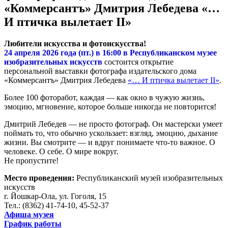
«Коммерсантъ» Дмитрия Лебедева «…
И птичка вылетает II»
Любители искусства и фотоискусства!
24 апреля 2026 года (пт.) в 16:00 в Республиканском музее
изобразительных искусств
состоится открытие
персональной выставки фотографа издательского дома
«Коммерсантъ» Дмитрия Лебедева
«… И птичка вылетает II»
.
Более 100 фоторабот, каждая — как окно в чужую жизнь,
эмоцию, мгновение, которое больше никогда не повторится!
Дмитрий Лебедев — не просто фотограф. Он мастерски умеет
поймать то, что обычно ускользает: взгляд, эмоцию, дыхание
жизни. Вы смотрите — и вдруг понимаете что‑то важное. О
человеке. О себе. О мире вокруг.
Не пропустите!
Место проведения:
Республиканский музей изобразительных
искусств
г. Йошкар-Ола, ул. Гоголя, 15
Тел.: (8362) 41-74-10, 45-52-37
Афиша музея
График работы