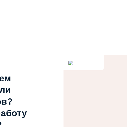
ием
или
ов?
работу
?