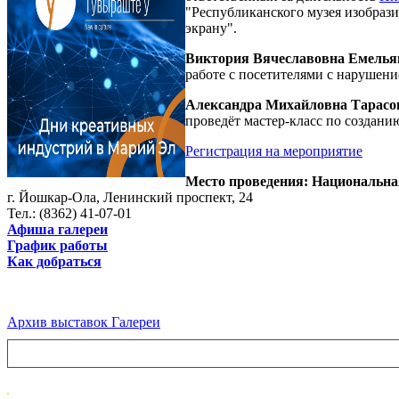
"Республиканского музея изобрази
экрану".
Виктория Вячеславовна Емелья
работе с посетителями с нарушен
Александра Михайловна Тарасо
проведёт мастер-класс по создани
Регистрация на мероприятие
Место проведения: Национальна
г. Йошкар-Ола, Ленинский проспект, 24
Тел.: (8362) 41-07-01
Афиша галереи
График работы
Как добраться
Архив выставок Галереи