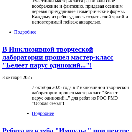
Участники мастер-класса развивали свое
воображение и фантазию, придавая осенним
деревья причудливые геометрические формы.
Каждому из ребят удалось создать свой яркий и
неповторимый пейзаж акварелью.
Подробнее
о Участники клуба "Импульс" при Центр
"Доверие" посетили мастер-класс по созданию
фигурного пейзажа на тему "Осень"
В Инклюзивной творческой
лаборатории прошел мастер-класс
"Белеет парус одинокий..."!
8 октября 2025
7 октября 2025 года в Инклюзивной творческой
лаборатории прошел мастер-класс "Белеет
парус одинокий..." для ребят из РОО РМЭ
"Особая семья"!
Подробнее
о В Инклюзивной творческой
лаборатории прошел мастер-класс
"Белеет парус одинокий..."!
Ребята из клуба "Импульс" при центре