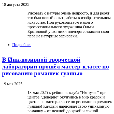
18 августа 2025
Рисовать с натуры очень непросто, и для ребят
это был новый опыт работы в изобразительном
искусстве. Под руководством нашего
профессионального художника Ольги
Ермиловой участники пленэра создавали свои
первые натурные зарисовки.
Подробнее
о Ребята из РОО РМЭ "Особая семья" приняли
участие в летнем творческом пленэре!
В Инклюзивной творческой
лаборатории прошёл мастер-классе по
рисованию ромашек гуашью
19 мая 2025
13 мая 2025 г. ребята из клуба "Импульс" при
центре "Доверие" окунулись в мир красок и
цветов на мастер-классе по рисованию ромашек
гуашью! Каждый нарисовал свою уникальную
ромашку – от нежной до яркой и сочной.