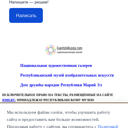
Напишите — решим!
Написать
Национальная художественная галерея
Республиканский музей изобразительных искусств
Дом дружбы народов Республики Марий Эл
ИСКЛЮЧИТЕЛЬНОЕ ПРАВО НА ТЕКСТЫ, РАЗМЕЩЁННЫЕ НА САЙТЕ
RMII.RU
, ПРИНАДЛЕЖАТ РЕСПУБЛИКАНСКОМУ МУЗЕЮ
ИЗОБРАЗИТЕЛЬНЫХ ИСКУССТВ.
ВСЕ ПРАВА НА ГРАФИЧЕСКИЕ, ВИДЕО И ИНЫЕ МАТЕРИАЛЫ,
Мы используем файлы cookie, чтобы улучшить работу
ПРЕДСТАВЛЕННЫЕ НА САЙТЕ, ПРИНАДЛЕЖАТ ИХ ЗАКОННЫМ
сайта и предоставить вам больше возможностей.
ВЛАДЕЛЬЦАМ.
КОПИРОВАНИЕ ТЕКСТОВ, ПУБЛИКАЦИЯ ТЕКСТОВЫХ МАТЕРИАЛОВ
Продолжая работу с сайтом, вы соглашаетесь с
Политикой