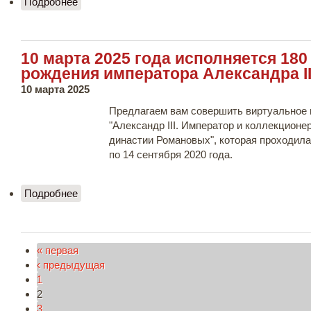
Подробнее
о В Русском музее проходит форум музейно-
образовательных программ и проектов
"Образовательные программы в музее: от идеи
к воплощению"
10 марта 2025 года исполняется 180
рождения императора Александра II
10 марта 2025
Предлагаем вам совершить виртуальное 
"Александр III. Император и коллекционер
династии Романовых", которая проходила
по 14 сентября 2020 года.
Подробнее
о 10 марта 2025 года исполняется 180 лет со
дня рождения императора Александра III
« первая
Страницы
‹ предыдущая
1
2
3