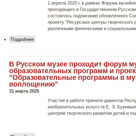
1 апреля 2025 г. в рамках Форума музейн
проходящего в Государственном Русском 
состоялось подписание обновленного Со
проекту "Ресурсные центры творческого 
различными физическими и социальными
Подробнее
о Состоялось подписание обновленного
Соглашения о сотрудничестве по проекту
"Ресурсные центры творческого развития детей
и молодёжи с различными физическими и
В Русском музее проходит форум м
социальными возможностями"
образовательных программ и проек
"Образовательные программы в муз
воплощению"
31 марта 2025
Участие в работе приняли директор Респ
изобразительных искусств Е. Э. Бурнаш
центром творческого развития детей и по