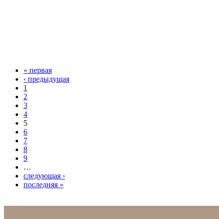
HandMade ЯРМАРКА -
ПРОДАЖА
« первая
Страницы
‹ предыдущая
1
2
3
4
5
6
7
8
9
…
следующая ›
последняя »