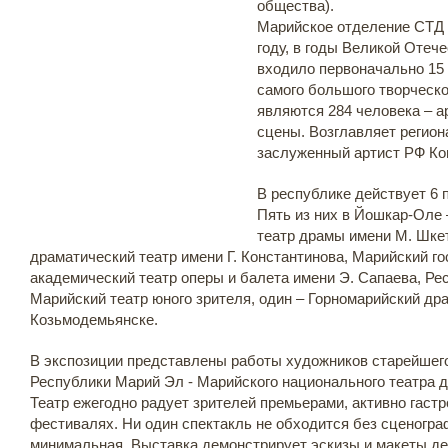
общества).
Марийское отделение СТД 
году, в годы Великой Отече
входило первоначально 15 
самого большого творческ
являются 284 человека – а
сцены. Возглавляет регио
заслуженный артист РФ Ко
В республике действует 6
Пять из них в Йошкар-Оле
театр драмы имени М. Шке
драматический театр имени Г. Константинова, Марийский г
академический театр оперы и балета имени Э. Сапаева, Рес
Марийский театр юного зрителя, один – Горномарийский дра
Козьмодемьянске.
В экспозиции представлены работы художников старейшег
Республики Марий Эл - Марийского национального театра 
Театр ежегодно радует зрителей премьерами, активно гастр
фестивалях. Ни один спектакль не обходится без сценогра
минимальная. Выставка демонстрирует эскизы и макеты д