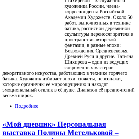
Шихиревой – Заслуженного
художника России, члена-
корреспондента Российской
Академии Художеств. Около 50
работ, выполненных в технике
батика, расписной деревянной
скульптуры переносят зрителя в
пространство авторской
фантазии, в разные эпохи:
Возрождения, Средневековья,
Древней Руси и другие. Татьяна
Шихирева – один из ведущих
современных мастеров
декоративного искусства, работающих в технике горячего
батика. Художник избирает эпохи, сюжеты, персонажи,
которые органичны её мироощущению и находят
эмоциональный отклик в её душе. Диапазон её предпочтений
весьма широк.
Подробнее
о Персональная выставка Т. Шихиревой и Н.
Конончука «Путешествия во времени»
«Мой дневник» Персональная
выставка Полины Метельковой –