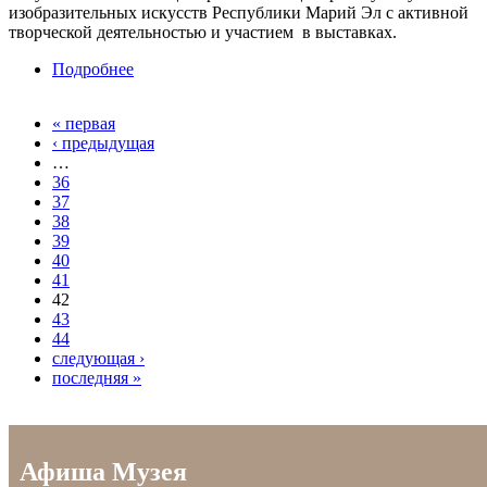
изобразительных искусств Республики Марий Эл с активной
творческой деятельностью и участием в выставках.
Подробнее
о «Мой дневник» Персональная выставка
Полины Метельковой – керамика, графика
« первая
Страницы
‹ предыдущая
…
36
37
38
39
40
41
42
43
44
следующая ›
последняя »
Афиша Музея