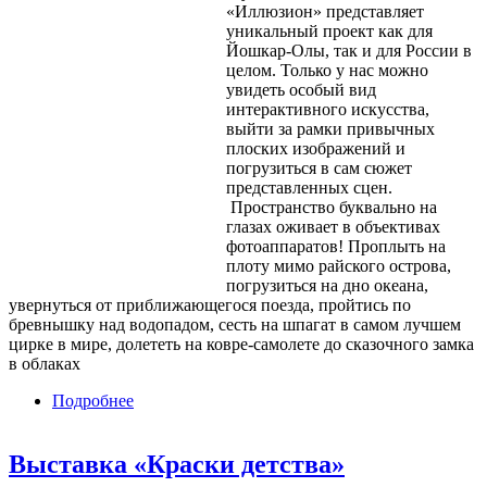
«Иллюзион» представляет
уникальный проект как для
Йошкар-Олы, так и для России в
целом. Только у нас можно
увидеть особый вид
интерактивного искусства,
выйти за рамки привычных
плоских изображений и
погрузиться в сам сюжет
представленных сцен.
Пространство буквально на
глазах оживает в объективах
фотоаппаратов! Проплыть на
плоту мимо райского острова,
погрузиться на дно океана,
увернуться от приближающегося поезда, пройтись по
бревнышку над водопадом, сесть на шпагат в самом лучшем
цирке в мире, долететь на ковре-самолете до сказочного замка
в облаках
Подробнее
о Музей оптических иллюзий «Иллюзион»
Выставка «Краски детства»