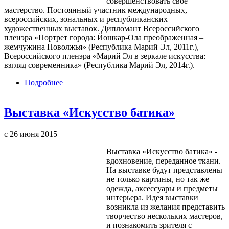
совершенствовать своё
мастерство. Постоянный участник международных,
всероссийских, зональных и республиканских
художественных выставок. Дипломант Всероссийского
пленэра «Портрет города: Йошкар-Ола преображенная –
жемчужина Поволжья» (Республика Марий Эл, 2011г.),
Всероссийского пленэра «Марий Эл в зеркале искусства:
взгляд современника» (Республика Марий Эл, 2014г.).
Подробнее
о Выставка Игоря Бушуева «Театральный
сезон»
Выставка «Искусство батика»
с 26 июня 2015
Выставка «Искусство батика» -
вдохновение, переданное ткани.
На выставке будут представлены
не только картины, но так же
одежда, аксессуары и предметы
интерьера. Идея выставки
возникла из желания представить
творчество нескольких мастеров,
и познакомить зрителя с