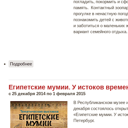
погладить, покормить и сф
память. Контактный зоопар
прогулке в ненастную пого
познакомить детей с живо
и заботиться о маленьких
вариант семейного отдыха.
Подробнее
о «Контактный зоопарк»
Египетские мумии. У истоков време
с
25 декабря 2014
по
1 февраля 2015
В Республиканском музее 
декабря состоялось откры
«Египетские мумии. У исток
Петербург.