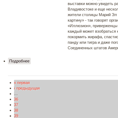
выставки можно увидеть ра
Владивостоке и еще нескол
жители столицы Марий Эл 
картину» - так говорят орг
«Иллюзион», приверженцы 
каждый может взобраться н
покормить жирафа, спастис
панду или тигра и даже по
Соединенных штатов Амер
Подробнее
о Шоу – выставка объемной живописи
«ИЛЛЮЗИОН»
« первая
Страницы
‹ предыдущая
…
36
37
38
39