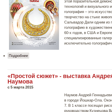
этой поразительной демон
технологий и визуального 
голография – это искусств
творчество на стыке живоп
Сальвадор Дали одним из 
голографию в художествен
60-х годов, в США и Европ
специализированные галер
исключительно голографич
Подробнее
о Выставка голографических картин
«Петербургские тайны»
«Простой сюжет» - выставка Андре
Наумова
с 5 марта 2015
Наумов Андрей Геннадьевич
в городе Йошкар-Ола. Ок
7. В 1 классе посещал рис
руководством Кузнецова В