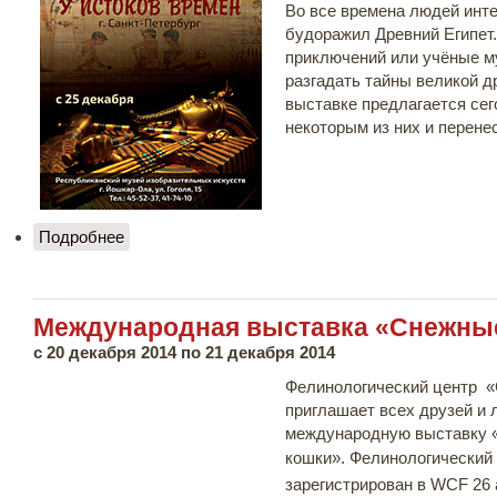
Во все времена людей инте
будоражил Древний Египет
приключений или учёные м
разгадать тайны великой д
выставке предлагается сег
некоторым из них и перене
Подробнее
о Египетские мумии. У истоков времен
Международная выставка «Снежны
с
20 декабря 2014
по
21 декабря 2014
Фелинологический центр «
приглашает всех друзей и 
международную выставку
кошки».
Фелинологический 
зарегистрирован в WCF 26 а