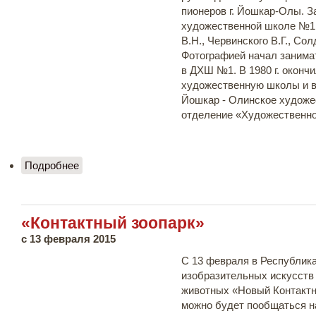
пионеров г. Йошкар-Олы. З
художественной школе №1
В.Н., Червинского В.Г., Сол
Фотографией начал занимат
в ДХШ №1. В 1980 г. окон
художественную школы и в 
Йошкар - Олинское художе
отделение «Художественно
Подробнее
о «Простой сюжет» - выставка Андрея
Геннадьевича Наумова
«Контактный зоопарк»
c 13 февраля 2015
C 13 февраля в Республик
изобразительных искусств
животных «Новый Контактн
можно будет пообщаться н